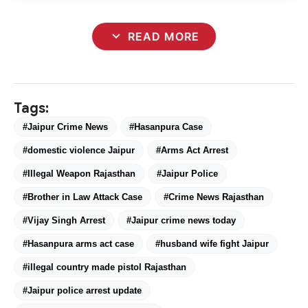
expand_more
READ MORE
Tags:
#Jaipur Crime News
#Hasanpura Case
#domestic violence Jaipur
#Arms Act Arrest
#Illegal Weapon Rajasthan
#Jaipur Police
#Brother in Law Attack Case
#Crime News Rajasthan
#Vijay Singh Arrest
#Jaipur crime news today
#Hasanpura arms act case
#husband wife fight Jaipur
#illegal country made pistol Rajasthan
#Jaipur police arrest update