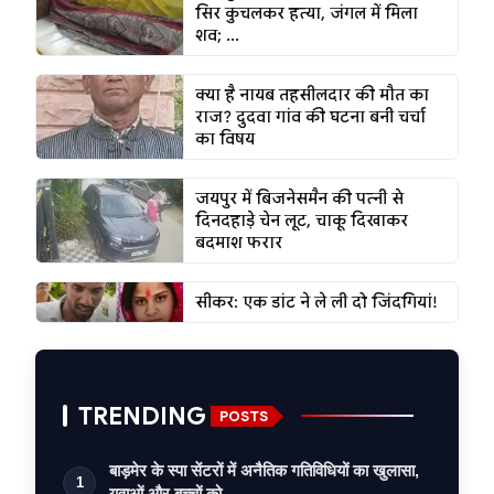
सिर कुचलकर हत्या, जंगल में मिला
शव; ...
क्या है नायब तहसीलदार की मौत का
राज? दुदवा गांव की घटना बनी चर्चा
का विषय
जयपुर में बिजनेसमैन की पत्नी से
दिनदहाड़े चेन लूट, चाकू दिखाकर
बदमाश फरार
सीकर: एक डांट ने ले ली दो जिंदगियां!
TRENDING
POSTS
बाड़मेर के स्पा सेंटरों में अनैतिक गतिविधियों का खुलासा,
1
युवाओं और बच्चों को …