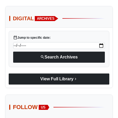
DIGITAL
ARCHIVES
calendar_today
Jump to specific date:
search
Search Archives
chevron_right
View Full Library
FOLLOW
US