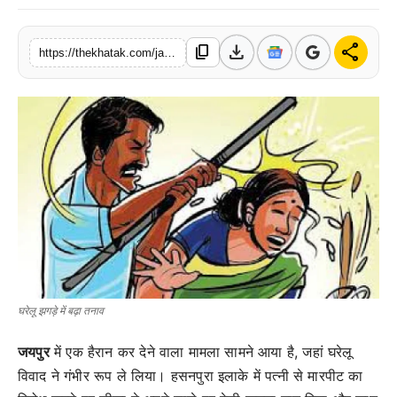
खेल
download
share
content_copy
https://thekhatak.com/jaipur-hasanpura-jiija-ne-salae-par-tana-desi-katta-arms-act-arrest
लाइफस्टाइल
अंतर्राष्ट्रीय
घरेलू झगड़े में बढ़ा तनाव
जयपुर
में एक हैरान कर देने वाला मामला सामने आया है, जहां घरेलू
विवाद ने गंभीर रूप ले लिया। हसनपुरा इलाके में पत्नी से मारपीट का