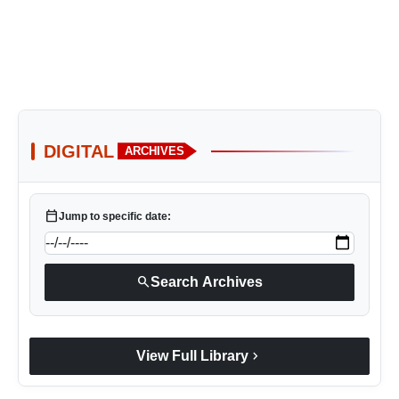
DIGITAL
ARCHIVES
calendar_today
Jump to specific date:
search
Search Archives
chevron_right
View Full Library