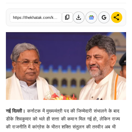
खेल
download
share
content_copy
https://thekhatak.com/karnataka-politics-dk-shivakumar-cm-siddaramaiah-influence-congress-decisions
लाइफस्टाइल
अंतर्राष्ट्रीय
नई दिल्ली।
कर्नाटक में मुख्यमंत्री पद की जिम्मेदारी संभालने के बाद
डीके शिवकुमार को भले ही सत्ता की कमान मिल गई हो, लेकिन राज्य
की राजनीति में कांग्रेस के भीतर शक्ति संतुलन की तस्वीर अब भी