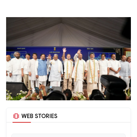
amp_stories
WEB STORIES