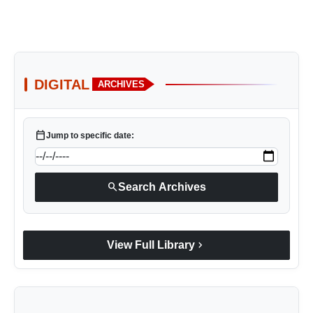
DIGITAL
ARCHIVES
calendar_today
Jump to specific date:
search
Search Archives
chevron_right
View Full Library