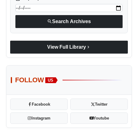
search
Search Archives
chevron_right
View Full Library
FOLLOW
US
Facebook
Twitter
Instagram
Youtube