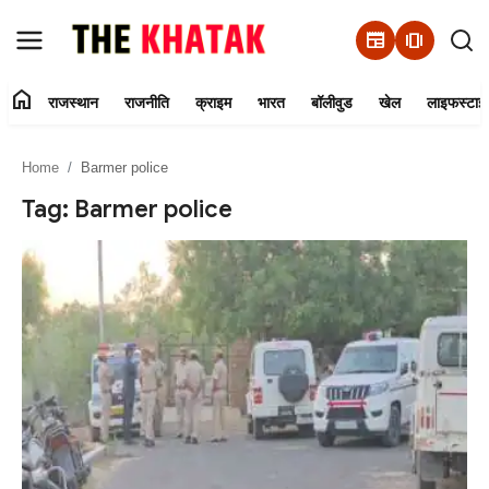
newspaper
amp_stories
home
राजस्थान
राजनीति
क्राइम
भारत
बॉलीवुड
खेल
लाइफस्टाइ
Home
Home
Barmer police
Contact Us
Tag: Barmer police
राजस्थान
राजनीति
क्राइम
भारत
बॉलीवुड