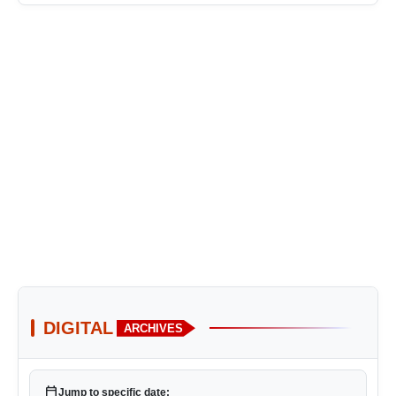
DIGITAL
ARCHIVES
calendar_today
Jump to specific date: