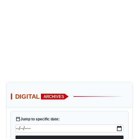
DIGITAL
ARCHIVES
calendar_today
Jump to specific date: