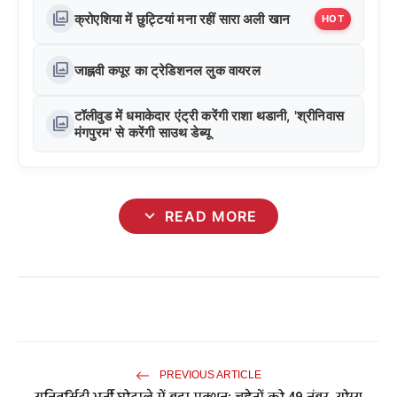
photo_library
क्रोएशिया में छुट्टियां मना रहीं सारा अली खान
HOT
photo_library
जाह्नवी कपूर का ट्रेडिशनल लुक वायरल
टॉलीवुड में धमाकेदार एंट्री करेंगी राशा थडानी, 'श्रीनिवास
photo_library
मंगपुरम' से करेंगी साउथ डेब्यू
expand_more
READ MORE
PREVIOUS ARTICLE