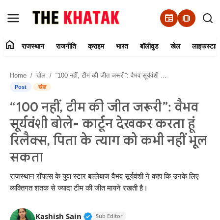
newspaper
amp_stories
home
राजस्थान
राजनीति
क्राइम
भारत
बॉलीवुड
खेल
लाइफस्टाइ
Home
Home
खेल
“100 नहीं, टीम की जीत जरूरी”: वैभव सूर्यवंशी बोले- कार्टून देखकर करता हूं रिलैक्स, पिता के त्याग को कभी नहीं भूल सकता
Contact Us
Post
खेल
“100 नहीं, टीम की जीत जरूरी”: वैभव
राजस्थान
सूर्यवंशी बोले- कार्टून देखकर करता हूं
राजनीति
रिलैक्स, पिता के त्याग को कभी नहीं भूल
सकता
क्राइम
राजस्थान रॉयल्स के युवा स्टार बल्लेबाज वैभव सूर्यवंशी ने कहा कि उनके लिए
भारत
व्यक्तिगत शतक से ज्यादा टीम की जीत मायने रखती है।
बॉलीवुड
Verified Public Figure • 11 Jun, 20
Kashish Sain
Sub Editor