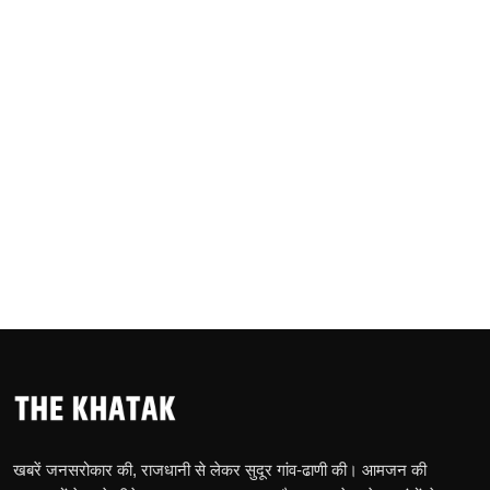
खबरें जनसरोकार की, राजधानी से लेकर सुदूर गांव-ढाणी की। आमजन की