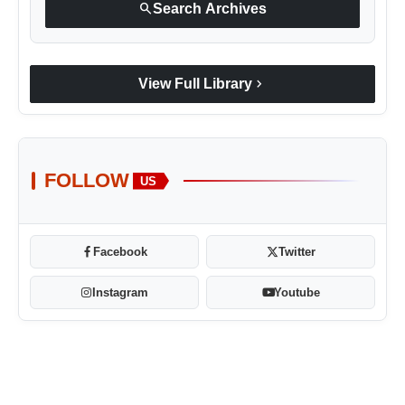
search
Search Archives
chevron_right
View Full Library
FOLLOW
US
Facebook
Twitter
Instagram
Youtube