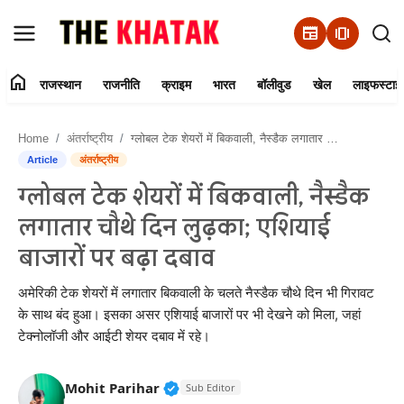
newspaper
amp_stories
home
राजस्थान
राजनीति
क्राइम
भारत
बॉलीवुड
खेल
लाइफस्टाइ
Home
Home
अंतर्राष्ट्रीय
ग्लोबल टेक शेयरों में बिकवाली, नैस्डैक लगातार चौथे दिन लुढ़का; एशियाई बाजारों पर बढ़ा दबाव
Contact Us
Article
अंतर्राष्ट्रीय
ग्लोबल टेक शेयरों में बिकवाली, नैस्डैक
राजस्थान
लगातार चौथे दिन लुढ़का; एशियाई
राजनीति
बाजारों पर बढ़ा दबाव
क्राइम
अमेरिकी टेक शेयरों में लगातार बिकवाली के चलते नैस्डैक चौथे दिन भी गिरावट
के साथ बंद हुआ। इसका असर एशियाई बाजारों पर भी देखने को मिला, जहां
टेक्नोलॉजी और आईटी शेयर दबाव में रहे।
भारत
बॉलीवुड
Verified Public Figure • 11 Jun, 2
Mohit Parihar
Sub Editor