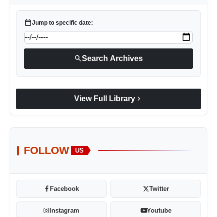
calendar_today
Jump to specific date:
search
Search Archives
chevron_right
View Full Library
FOLLOW
US
Facebook
Twitter
Instagram
Youtube