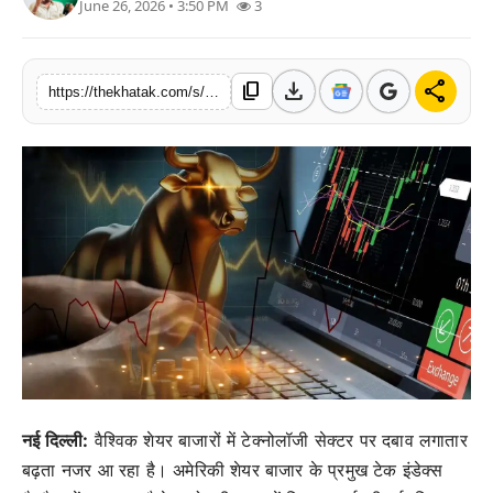
June 26, 2026 • 3:50 PM
3
खेल
लाइफस्टाइल
download
share
content_copy
https://thekhatak.com/s/dcdfbb
अंतर्राष्ट्रीय
नई दिल्ली:
वैश्विक शेयर बाजारों में टेक्नोलॉजी सेक्टर पर दबाव लगातार
बढ़ता नजर आ रहा है। अमेरिकी शेयर बाजार के प्रमुख टेक इंडेक्स