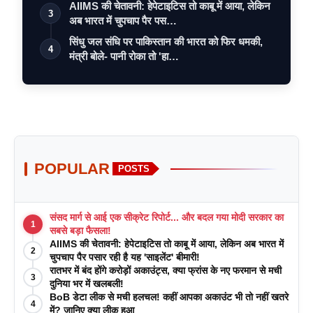
AIIMS की चेतावनी: हेपेटाइटिस तो काबू में आया, लेकिन
3
अब भारत में चुपचाप पैर पस…
सिंधु जल संधि पर पाकिस्तान की भारत को फिर धमकी,
4
मंत्री बोले- पानी रोका तो 'हा…
POPULAR
POSTS
संसद मार्ग से आई एक सीक्रेट रिपोर्ट... और बदल गया मोदी सरकार का
1
सबसे बड़ा फैसला!
AIIMS की चेतावनी: हेपेटाइटिस तो काबू में आया, लेकिन अब भारत में
2
चुपचाप पैर पसार रही है यह 'साइलेंट' बीमारी!
रातभर में बंद होंगे करोड़ों अकाउंट्स, क्या फ्रांस के नए फरमान से मची
3
दुनिया भर में खलबली!
BoB डेटा लीक से मची हलचल! कहीं आपका अकाउंट भी तो नहीं खतरे
4
में? जानिए क्या लीक हुआ