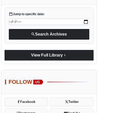
calendar_today
Jump to specific date:
search
Search Archives
chevron_right
View Full Library
FOLLOW
US
Facebook
Twitter