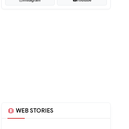
Instagram
Youtube
amp_stories
WEB STORIES