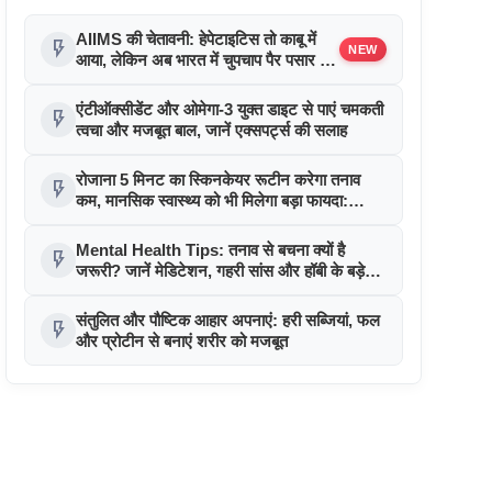
AIIMS की चेतावनी: हेपेटाइटिस तो काबू में
flash_on
NEW
आया, लेकिन अब भारत में चुपचाप पैर पसार रही
है यह 'साइलेंट' बीमारी!
एंटीऑक्सीडेंट और ओमेगा-3 युक्त डाइट से पाएं चमकती
flash_on
त्वचा और मजबूत बाल, जानें एक्सपर्ट्स की सलाह
रोजाना 5 मिनट का स्किनकेयर रूटीन करेगा तनाव
flash_on
कम, मानसिक स्वास्थ्य को भी मिलेगा बड़ा फायदा:
अध्ययन
Mental Health Tips: तनाव से बचना क्यों है
flash_on
जरूरी? जानें मेडिटेशन, गहरी सांस और हॉबी के बड़े
फायदे
संतुलित और पौष्टिक आहार अपनाएं: हरी सब्जियां, फल
flash_on
और प्रोटीन से बनाएं शरीर को मजबूत