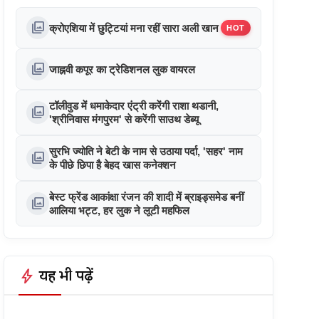
photo_library
क्रोएशिया में छुट्टियां मना रहीं सारा अली खान
HOT
photo_library
जाह्नवी कपूर का ट्रेडिशनल लुक वायरल
टॉलीवुड में धमाकेदार एंट्री करेंगी राशा थडानी,
photo_library
'श्रीनिवास मंगपुरम' से करेंगी साउथ डेब्यू
सुरभि ज्योति ने बेटी के नाम से उठाया पर्दा, 'सहर' नाम
photo_library
के पीछे छिपा है बेहद खास कनेक्शन
बेस्ट फ्रेंड आकांक्षा रंजन की शादी में ब्राइड्समेड बनीं
photo_library
आलिया भट्ट, हर लुक ने लूटी महफिल
bolt
यह भी पढ़ें