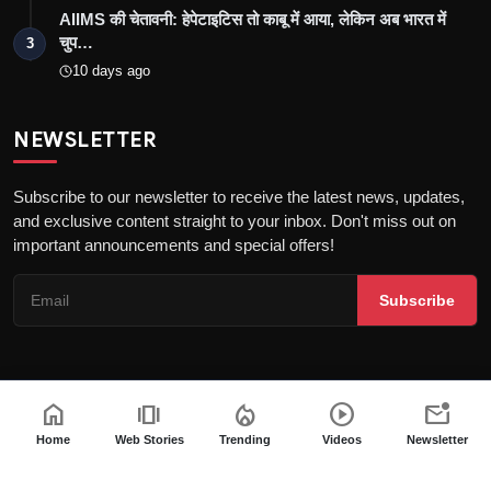
AIIMS की चेतावनी: हेपेटाइटिस तो काबू में आया, लेकिन अब भारत में
चुप…
3
10 days ago
NEWSLETTER
Subscribe to our newsletter to receive the latest news, updates,
and exclusive content straight to your inbox. Don't miss out on
important announcements and special offers!
Subscribe
home
amp_stories
local_fire_department
play_circle
mark_email_unread
Copyright © 2026 the khatak - All Rights Reserved
About us
Privacy Policy
DMCA Policy
Terms & Conditions
Home
Web Stories
Trending
Videos
Newsletter
Fact-Checking Policy