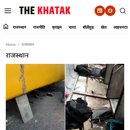
newspaper
amp_stories
home
राजस्थान
राजनीति
क्राइम
भारत
बॉलीवुड
खेल
लाइफस्टाइ
Home
Home
राजस्थान
Contact Us
राजस्थान
राजस्थान
राजनीति
क्राइम
भारत
बॉलीवुड