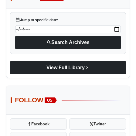
calendar_today
Jump to specific date:
search
Search Archives
chevron_right
View Full Library
FOLLOW
US
Facebook
Twitter