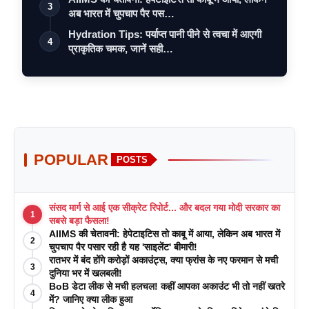
3
अब भारत में चुपचाप पैर पस…
Hydration Tips: पर्याप्त पानी पीने से त्वचा में आएगी
4
प्राकृतिक चमक, जानें सही…
POPULAR
POSTS
संसद मार्ग से आई एक सीक्रेट रिपोर्ट... और बदल गया मोदी सरकार का
1
सबसे बड़ा फैसला!
AIIMS की चेतावनी: हेपेटाइटिस तो काबू में आया, लेकिन अब भारत में
2
चुपचाप पैर पसार रही है यह 'साइलेंट' बीमारी!
रातभर में बंद होंगे करोड़ों अकाउंट्स, क्या फ्रांस के नए फरमान से मची
3
दुनिया भर में खलबली!
BoB डेटा लीक से मची हलचल! कहीं आपका अकाउंट भी तो नहीं खतरे
4
में? जानिए क्या लीक हुआ