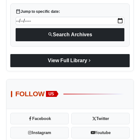
calendar_today
Jump to specific date:
search
Search Archives
chevron_right
View Full Library
FOLLOW
US
Facebook
Twitter
Instagram
Youtube