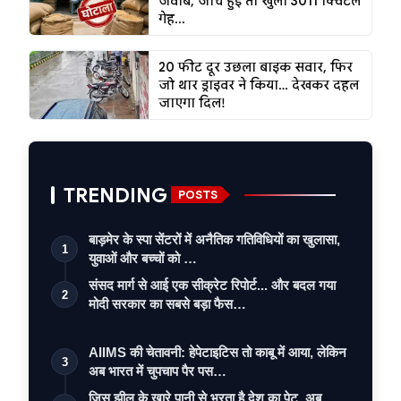
जवाब, जांच हुई तो खुला 3011 क्विंटल
गेह...
20 फीट दूर उछला बाइक सवार, फिर
जो थार ड्राइवर ने किया… देखकर दहल
जाएगा दिल!
TRENDING
POSTS
बाड़मेर के स्पा सेंटरों में अनैतिक गतिविधियों का खुलासा,
1
युवाओं और बच्चों को …
संसद मार्ग से आई एक सीक्रेट रिपोर्ट... और बदल गया
2
मोदी सरकार का सबसे बड़ा फैस…
AIIMS की चेतावनी: हेपेटाइटिस तो काबू में आया, लेकिन
3
अब भारत में चुपचाप पैर पस…
जिस झील के खारे पानी से भरता है देश का पेट, अब