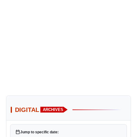
DIGITAL
ARCHIVES
calendar_today
Jump to specific date: