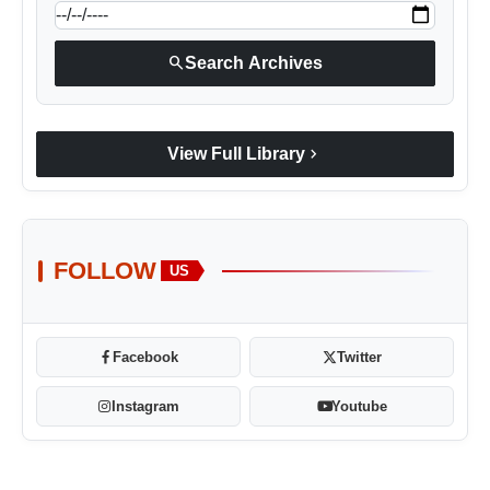
search
Search Archives
chevron_right
View Full Library
FOLLOW
US
Facebook
Twitter
Instagram
Youtube