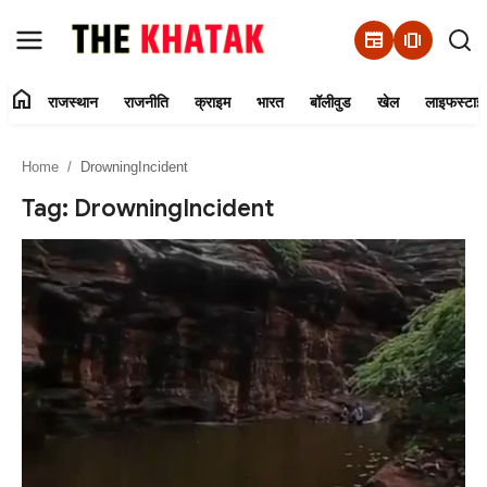
newspaper
amp_stories
home
राजस्थान
राजनीति
क्राइम
भारत
बॉलीवुड
खेल
लाइफस्टाइ
Home
Home
DrowningIncident
Contact Us
Tag: DrowningIncident
राजस्थान
राजनीति
क्राइम
भारत
बॉलीवुड