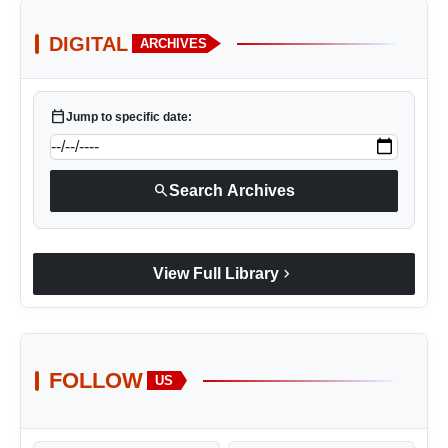
DIGITAL
ARCHIVES
calendar_today
Jump to specific date:
search
Search Archives
chevron_right
View Full Library
FOLLOW
US