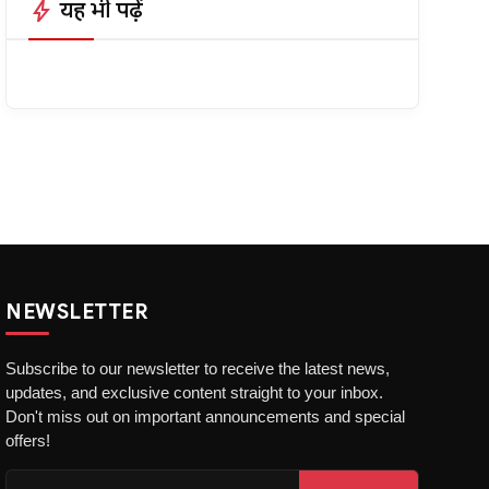
bolt
यह भी पढ़ें
NEWSLETTER
Subscribe to our newsletter to receive the latest news,
updates, and exclusive content straight to your inbox.
Don't miss out on important announcements and special
offers!