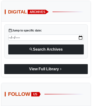
DIGITAL
ARCHIVES
calendar_today
Jump to specific date:
search
Search Archives
chevron_right
View Full Library
FOLLOW
US