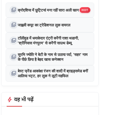
photo_library
क्रोएशिया में छुट्टियां मना रहीं सारा अली खान
HOT
photo_library
जाह्नवी कपूर का ट्रेडिशनल लुक वायरल
टॉलीवुड में धमाकेदार एंट्री करेंगी राशा थडानी,
photo_library
'श्रीनिवास मंगपुरम' से करेंगी साउथ डेब्यू
सुरभि ज्योति ने बेटी के नाम से उठाया पर्दा, 'सहर' नाम
photo_library
के पीछे छिपा है बेहद खास कनेक्शन
बेस्ट फ्रेंड आकांक्षा रंजन की शादी में ब्राइड्समेड बनीं
photo_library
आलिया भट्ट, हर लुक ने लूटी महफिल
bolt
यह भी पढ़ें