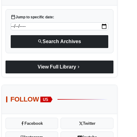
calendar_today
Jump to specific date:
search
Search Archives
chevron_right
View Full Library
FOLLOW
US
Facebook
Twitter