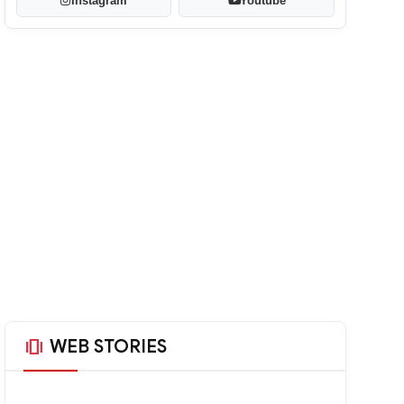
Instagram
Youtube
amp_stories
WEB STORIES