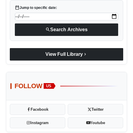
calendar_today
Jump to specific date:
search
Search Archives
chevron_right
View Full Library
FOLLOW
US
Facebook
Twitter
Instagram
Youtube