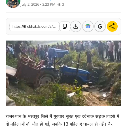
July 2, 2026 • 3:23 PM
3
खेल
लाइफस्टाइल
download
share
content_copy
https://thekhatak.com/s/5a27e9
अंतर्राष्ट्रीय
राजस्थान के भरतपुर जिले में गुरुवार सुबह एक दर्दनाक सड़क हादसे में
दो महिलाओं की मौत हो गई, जबकि 13 महिलाएं घायल हो गईं। वैर