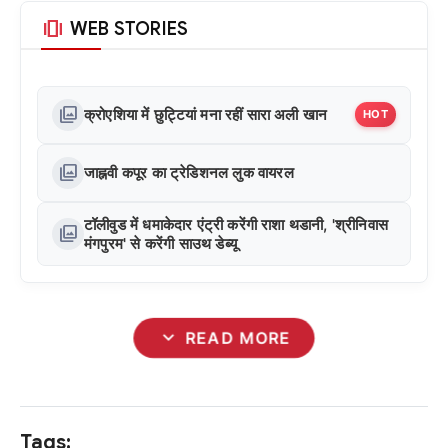
amp_stories
WEB STORIES
photo_library
क्रोएशिया में छुट्टियां मना रहीं सारा अली खान
HOT
photo_library
जाह्नवी कपूर का ट्रेडिशनल लुक वायरल
टॉलीवुड में धमाकेदार एंट्री करेंगी राशा थडानी, 'श्रीनिवास
photo_library
मंगपुरम' से करेंगी साउथ डेब्यू
expand_more
READ MORE
Tags: