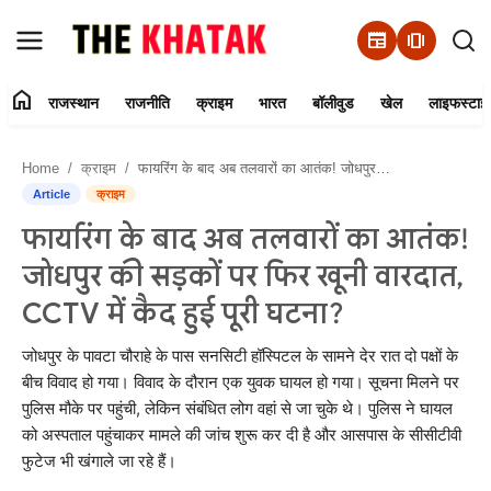
newspaper
amp_stories
home
राजस्थान
राजनीति
क्राइम
भारत
बॉलीवुड
खेल
लाइफस्टाइ
Home
Home
क्राइम
फायरिंग के बाद अब तलवारों का आतंक! जोधपुर की सड़कों पर फिर खूनी वारदात, CCTV में कैद हुई पूरी घटना?
Contact Us
Article
क्राइम
फायरिंग के बाद अब तलवारों का आतंक!
राजस्थान
जोधपुर की सड़कों पर फिर खूनी वारदात,
राजनीति
CCTV में कैद हुई पूरी घटना?
क्राइम
जोधपुर के पावटा चौराहे के पास सनसिटी हॉस्पिटल के सामने देर रात दो पक्षों के
बीच विवाद हो गया। विवाद के दौरान एक युवक घायल हो गया। सूचना मिलने पर
पुलिस मौके पर पहुंची, लेकिन संबंधित लोग वहां से जा चुके थे। पुलिस ने घायल
भारत
को अस्पताल पहुंचाकर मामले की जांच शुरू कर दी है और आसपास के सीसीटीवी
फुटेज भी खंगाले जा रहे हैं।
बॉलीवुड