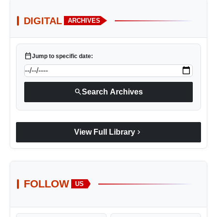
DIGITAL
ARCHIVES
calendar_today
Jump to specific date:
search
Search Archives
chevron_right
View Full Library
FOLLOW
US