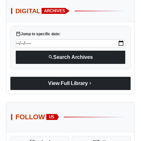
DIGITAL
ARCHIVES
calendar_today
Jump to specific date:
search
Search Archives
chevron_right
View Full Library
FOLLOW
US