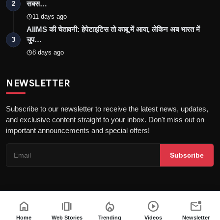
सबस…
2
11 days ago
AIIMS की चेतावनी: हेपेटाइटिस तो काबू में आया, लेकिन अब भारत में
चुप…
3
8 days ago
NEWSLETTER
Subscribe to our newsletter to receive the latest news, updates,
and exclusive content straight to your inbox. Don't miss out on
important announcements and special offers!
Subscribe
home
amp_stories
local_fire_department
play_circle
mark_email_unread
Copyright © 2026 the khatak - All Rights Reserved
About us
Privacy Policy
DMCA Policy
Terms & Conditions
Home
Web Stories
Trending
Videos
Newsletter