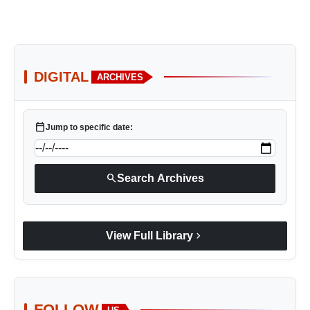
DIGITAL
ARCHIVES
calendar_today
Jump to specific date:
search
Search Archives
chevron_right
View Full Library
FOLLOW