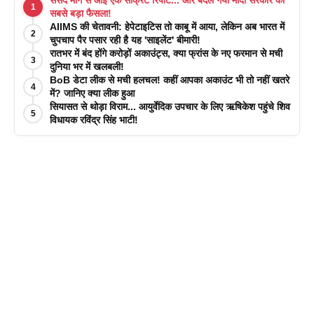
संसद मार्ग से आई एक सीक्रेट रिपोर्ट... और बदल गया मोदी सरकार का
1
सबसे बड़ा फैसला!
AIIMS की चेतावनी: हेपेटाइटिस तो काबू में आया, लेकिन अब भारत में
2
चुपचाप पैर पसार रही है यह 'साइलेंट' बीमारी!
रातभर में बंद होंगे करोड़ों अकाउंट्स, क्या फ्रांस के नए फरमान से मची
3
दुनिया भर में खलबली!
BoB डेटा लीक से मची हलचल! कहीं आपका अकाउंट भी तो नहीं खतरे
4
में? जानिए क्या लीक हुआ
सियासत से थोड़ा विराम... आयुर्वेदिक उपचार के लिए ऋषिकेश पहुंचे शिव
5
विधायक रविंद्र सिंह भाटी!