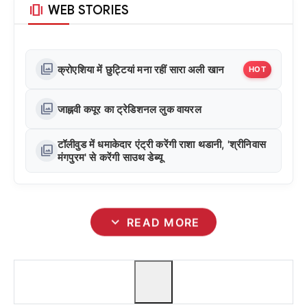
amp_stories
WEB STORIES
photo_library
क्रोएशिया में छुट्टियां मना रहीं सारा अली खान
HOT
photo_library
जाह्नवी कपूर का ट्रेडिशनल लुक वायरल
टॉलीवुड में धमाकेदार एंट्री करेंगी राशा थडानी, 'श्रीनिवास
photo_library
मंगपुरम' से करेंगी साउथ डेब्यू
expand_more
READ MORE