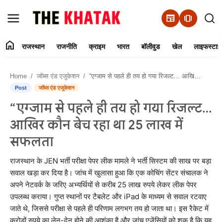
newspaper
amp_stories
home
राजस्थान
राजनीति
क्राइम
भारत
बॉलीवुड
खेल
लाइफस्टाइ
Home
Home
जॉब्स एंड एजुकेशन
“एग्जाम से पहले ही तय हो गया रिजल्ट… आखिर कौन बेच रहा था 25 लाख में सफलता
Contact Us
Post
जॉब्स एंड एजुकेशन
“एग्जाम से पहले ही तय हो गया रिजल्ट…
राजस्थान
आखिर कौन बेच रहा था 25 लाख में
राजनीति
सफलता
क्राइम
राजस्थान के JEN भर्ती परीक्षा पेपर लीक मामले ने भर्ती सिस्टम की साख पर बड़ा
सवाल खड़ा कर दिया है। जांच में खुलासा हुआ कि एक कोचिंग सेंटर संचालक ने
अपने नेटवर्क के जरिए अभ्यर्थियों से करीब 25 लाख रुपये लेकर लीक पेपर
भारत
उपलब्ध कराया। गुप्त स्थानों पर टैबलेट और iPad के माध्यम से सवाल रटवाए
जाते थे, जिससे परीक्षा से पहले ही परिणाम लगभग तय हो जाता था। इस रैकेट में
बॉलीवुड
करोड़ों रुपये का लेन-देन होने की आशंका है और जांच एजेंसियों को शक है कि यह