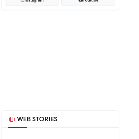
Instagram
Youtube
amp_stories
WEB STORIES