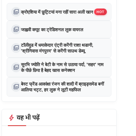
photo_library
क्रोएशिया में छुट्टियां मना रहीं सारा अली खान
HOT
photo_library
जाह्नवी कपूर का ट्रेडिशनल लुक वायरल
टॉलीवुड में धमाकेदार एंट्री करेंगी राशा थडानी,
photo_library
'श्रीनिवास मंगपुरम' से करेंगी साउथ डेब्यू
सुरभि ज्योति ने बेटी के नाम से उठाया पर्दा, 'सहर' नाम
photo_library
के पीछे छिपा है बेहद खास कनेक्शन
बेस्ट फ्रेंड आकांक्षा रंजन की शादी में ब्राइड्समेड बनीं
photo_library
आलिया भट्ट, हर लुक ने लूटी महफिल
bolt
यह भी पढ़ें