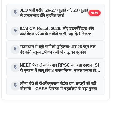
JLO भर्ती परीक्षा 26-27 जुलाई को, 23 जुलाई
flash_on
NEW
से डाउनलोड होंगे एडमिट कार्ड
ICAI CA Result 2026: सीए इंटरमीडिएट और
flash_on
फाउंडेशन परीक्षा के नतीजे जारी, यहां देखें रिजल्ट
राजस्थान में बढ़ी गर्मी की छुट्टियां: अब 28 जून तक
flash_on
बंद रहेंगे स्कूल...भीषण गर्मी और लू का प्रकोप
NEET पेपर लीक के बाद RPSC का बड़ा एक्शन: SI
flash_on
री-एग्जाम में लागू होंगे 8 सख्त नियम, नकल करना होगा
नामुमकिन
लॉन्च होते ही री-इवैल्यूएशन पोर्टल ठप, छात्रों की बढ़ी
flash_on
परेशानी... CBSE सिस्टम में गड़बड़ियों से बढ़ा गुस्सा