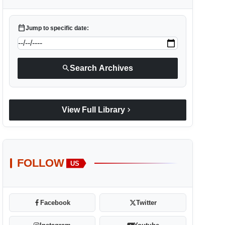
calendar_today
Jump to specific date:
search
Search Archives
chevron_right
View Full Library
FOLLOW
US
Facebook
Twitter