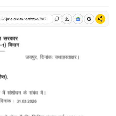
download
share
content_copy
l-28-june-due-to-heatwave-7812