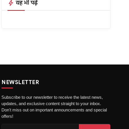
bolt
यह भी पढ़ें
NEWSLETTER
Subscribe to our newsletter to receive the latest news,
updates, and exclusive content straight to your inbox.
Don't miss out on important announcements and special
offers!