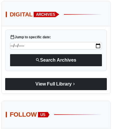
DIGITAL
ARCHIVES
calendar_today
Jump to specific date:
search
Search Archives
chevron_right
View Full Library
FOLLOW
US