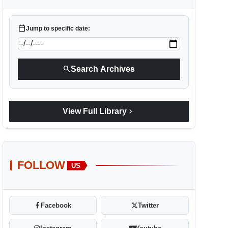
calendar_today
Jump to specific date:
search
Search Archives
chevron_right
View Full Library
FOLLOW
US
Facebook
Twitter