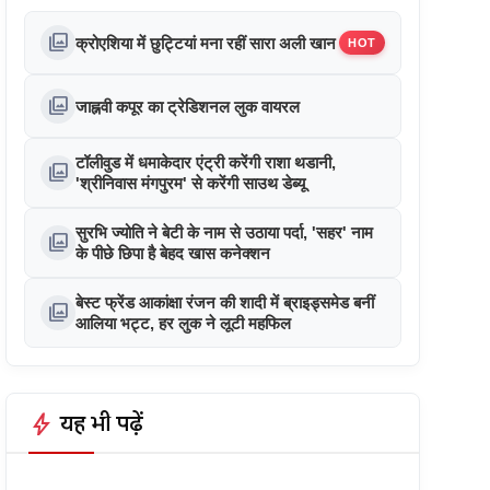
photo_library
क्रोएशिया में छुट्टियां मना रहीं सारा अली खान
HOT
photo_library
जाह्नवी कपूर का ट्रेडिशनल लुक वायरल
टॉलीवुड में धमाकेदार एंट्री करेंगी राशा थडानी,
photo_library
'श्रीनिवास मंगपुरम' से करेंगी साउथ डेब्यू
सुरभि ज्योति ने बेटी के नाम से उठाया पर्दा, 'सहर' नाम
photo_library
के पीछे छिपा है बेहद खास कनेक्शन
बेस्ट फ्रेंड आकांक्षा रंजन की शादी में ब्राइड्समेड बनीं
photo_library
आलिया भट्ट, हर लुक ने लूटी महफिल
bolt
यह भी पढ़ें