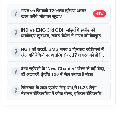
भारत vs जिम्बाब्वे T20:क्या श्रेयस अय्यर
flash_on
NEW
खत्म करेंगे जीत का सूखा?
IND vs ENG 3rd ODI: लॉर्ड्स में इंग्लैंड की
flash_on
धमाकेदार शुरुआत, डकेट-बेथेल ने भारत को बैकफुट
पर धकेला
NGT की सख्ती: SMS समेत 3 क्रिकेट स्टेडियमों में
flash_on
खेल गतिविधियों पर अंतरिम रोक, 17 अगस्त को होगी
सुनवाई
वैभव सूर्यवंशी के ‘New Chapter’ पोस्ट से बढ़ी डेब्यू
flash_on
की अटकलें, इंग्लैंड T20 में मिल सकता है मौका
रेगिस्तान के लाल प्रवीण सिंह धांधू ने U-23 रोइंग
flash_on
नेशनल चैंपियनशिप में जीता गोल्ड, एशियन चैंपियनशिप
के लिए चुने गए