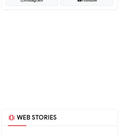
Instagram
Youtube
amp_stories
WEB STORIES