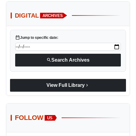
DIGITAL
ARCHIVES
calendar_today
Jump to specific date:
search
Search Archives
chevron_right
View Full Library
FOLLOW
US