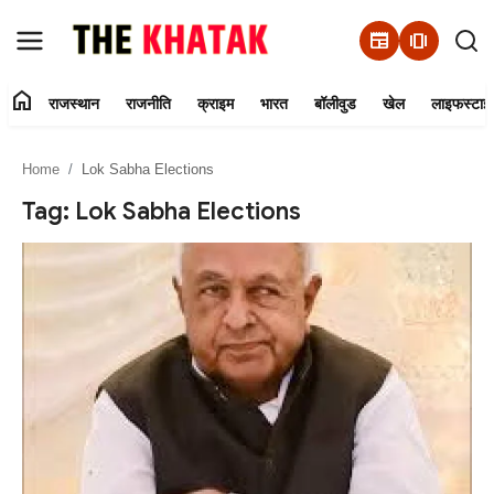
newspaper
amp_stories
home
राजस्थान
राजनीति
क्राइम
भारत
बॉलीवुड
खेल
लाइफस्टाइ
Home
Home
Lok Sabha Elections
Contact Us
Tag: Lok Sabha Elections
राजस्थान
राजनीति
क्राइम
भारत
बॉलीवुड