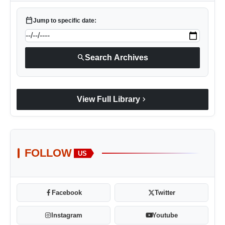
calendar_today
Jump to specific date:
search
Search Archives
chevron_right
View Full Library
FOLLOW
US
Facebook
Twitter
Instagram
Youtube