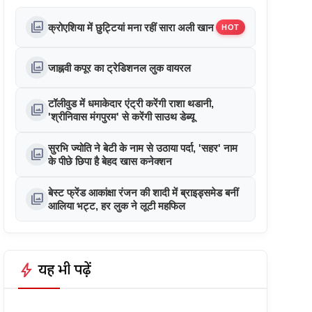
photo_library
क्रोएशिया में छुट्टियां मना रहीं सारा अली खान
HOT
photo_library
जाह्नवी कपूर का ट्रेडिशनल लुक वायरल
टॉलीवुड में धमाकेदार एंट्री करेंगी राशा थडानी,
photo_library
'श्रीनिवास मंगपुरम' से करेंगी साउथ डेब्यू
सुरभि ज्योति ने बेटी के नाम से उठाया पर्दा, 'सहर' नाम
photo_library
के पीछे छिपा है बेहद खास कनेक्शन
बेस्ट फ्रेंड आकांक्षा रंजन की शादी में ब्राइड्समेड बनीं
photo_library
आलिया भट्ट, हर लुक ने लूटी महफिल
bolt
यह भी पढ़ें