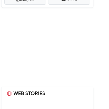
Instagram
Youtube
amp_stories
WEB STORIES