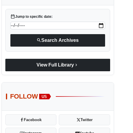
calendar_today
Jump to specific date:
search
Search Archives
chevron_right
View Full Library
FOLLOW
US
Facebook
Twitter