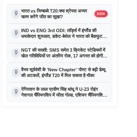
भारत vs जिम्बाब्वे T20:क्या श्रेयस अय्यर
flash_on
NEW
खत्म करेंगे जीत का सूखा?
IND vs ENG 3rd ODI: लॉर्ड्स में इंग्लैंड की
flash_on
धमाकेदार शुरुआत, डकेट-बेथेल ने भारत को बैकफुट
पर धकेला
NGT की सख्ती: SMS समेत 3 क्रिकेट स्टेडियमों में
flash_on
खेल गतिविधियों पर अंतरिम रोक, 17 अगस्त को होगी
सुनवाई
वैभव सूर्यवंशी के ‘New Chapter’ पोस्ट से बढ़ी डेब्यू
flash_on
की अटकलें, इंग्लैंड T20 में मिल सकता है मौका
रेगिस्तान के लाल प्रवीण सिंह धांधू ने U-23 रोइंग
flash_on
नेशनल चैंपियनशिप में जीता गोल्ड, एशियन चैंपियनशिप
के लिए चुने गए