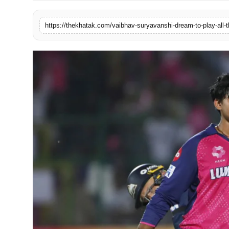
खेल
https://thekhatak.com/vaibhav-suryavanshi-dream-to-play-all-th
लाइफस्टाइल
अंतर्राष्ट्रीय