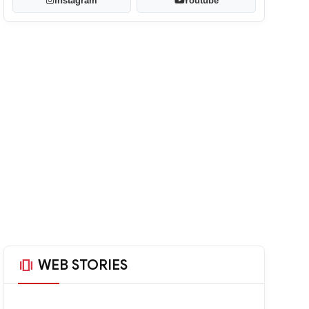
Instagram
Youtube
amp_stories
WEB STORIES