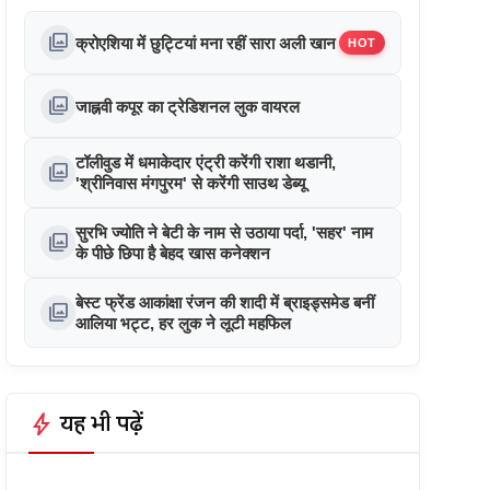
photo_library
क्रोएशिया में छुट्टियां मना रहीं सारा अली खान
HOT
photo_library
जाह्नवी कपूर का ट्रेडिशनल लुक वायरल
टॉलीवुड में धमाकेदार एंट्री करेंगी राशा थडानी,
photo_library
'श्रीनिवास मंगपुरम' से करेंगी साउथ डेब्यू
सुरभि ज्योति ने बेटी के नाम से उठाया पर्दा, 'सहर' नाम
photo_library
के पीछे छिपा है बेहद खास कनेक्शन
बेस्ट फ्रेंड आकांक्षा रंजन की शादी में ब्राइड्समेड बनीं
photo_library
आलिया भट्ट, हर लुक ने लूटी महफिल
bolt
यह भी पढ़ें