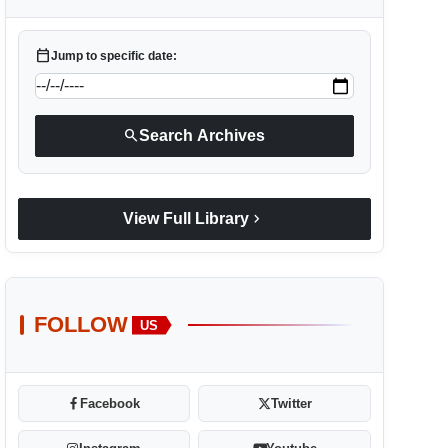
calendar_today
Jump to specific date:
search
Search Archives
chevron_right
View Full Library
FOLLOW
US
Facebook
Twitter