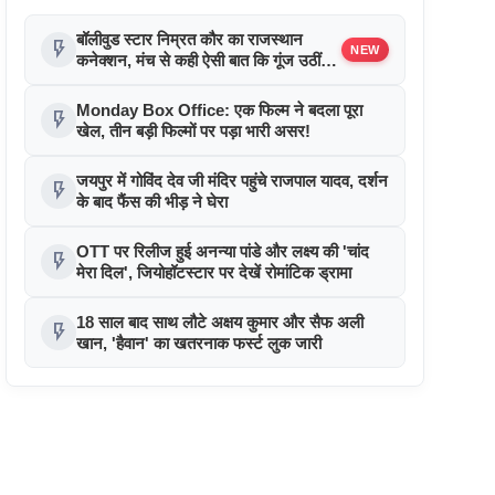
बॉलीवुड स्टार निम्रत कौर का राजस्थान
flash_on
NEW
कनेक्शन, मंच से कही ऐसी बात कि गूंज उठीं
तालियां !
Monday Box Office: एक फिल्म ने बदला पूरा
flash_on
खेल, तीन बड़ी फिल्मों पर पड़ा भारी असर!
जयपुर में गोविंद देव जी मंदिर पहुंचे राजपाल यादव, दर्शन
flash_on
के बाद फैंस की भीड़ ने घेरा
OTT पर रिलीज हुई अनन्या पांडे और लक्ष्य की 'चांद
flash_on
मेरा दिल', जियोहॉटस्टार पर देखें रोमांटिक ड्रामा
18 साल बाद साथ लौटे अक्षय कुमार और सैफ अली
flash_on
खान, 'हैवान' का खतरनाक फर्स्ट लुक जारी