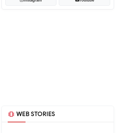
Instagram
Youtube
amp_stories
WEB STORIES