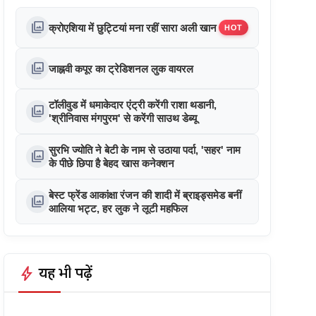
photo_library
क्रोएशिया में छुट्टियां मना रहीं सारा अली खान
HOT
photo_library
जाह्नवी कपूर का ट्रेडिशनल लुक वायरल
टॉलीवुड में धमाकेदार एंट्री करेंगी राशा थडानी,
photo_library
'श्रीनिवास मंगपुरम' से करेंगी साउथ डेब्यू
सुरभि ज्योति ने बेटी के नाम से उठाया पर्दा, 'सहर' नाम
photo_library
के पीछे छिपा है बेहद खास कनेक्शन
बेस्ट फ्रेंड आकांक्षा रंजन की शादी में ब्राइड्समेड बनीं
photo_library
आलिया भट्ट, हर लुक ने लूटी महफिल
bolt
यह भी पढ़ें