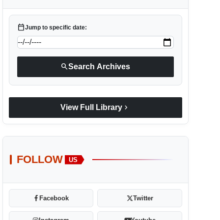
calendar_today
Jump to specific date:
search
Search Archives
chevron_right
View Full Library
FOLLOW
US
Facebook
Twitter