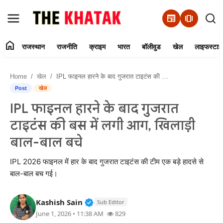
newspaper
amp_stories
home
राजस्थान
राजनीति
क्राइम
भारत
बॉलीवुड
खेल
लाइफस्टाइ
Home
Home
खेल
IPL फाइनल हारने के बाद गुजरात टाइटंस की बस में लगी आग, खिलाड़ी बाल-बाल बचे
Contact Us
Post
खेल
IPL फाइनल हारने के बाद गुजरात
राजस्थान
टाइटंस की बस में लगी आग, खिलाड़ी
राजनीति
बाल-बाल बचे
क्राइम
IPL 2026 फाइनल में हार के बाद गुजरात टाइटंस की टीम एक बड़े हादसे से
बाल-बाल बच गई।
भारत
Verified Public Figure • 11 Jun, 20
Kashish Sain
Sub Editor
बॉलीवुड
June 1, 2026 • 11:38 AM
829