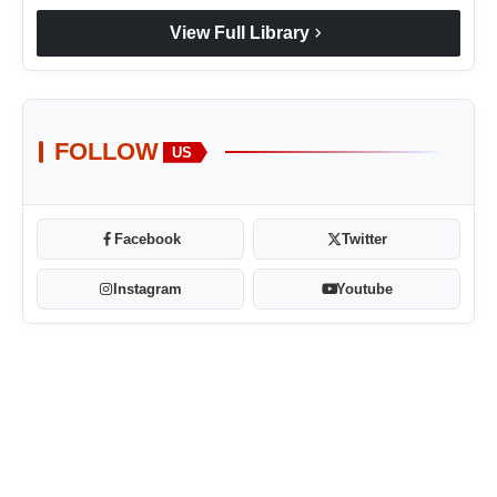
chevron_right
View Full Library
FOLLOW
US
Facebook
Twitter
Instagram
Youtube