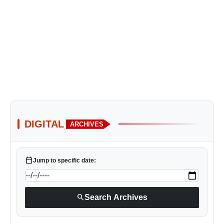
DIGITAL
ARCHIVES
calendar_today
Jump to specific date:
search
Search Archives