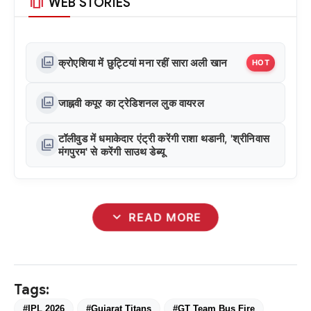
amp_stories
WEB STORIES
photo_library
क्रोएशिया में छुट्टियां मना रहीं सारा अली खान
HOT
photo_library
जाह्नवी कपूर का ट्रेडिशनल लुक वायरल
टॉलीवुड में धमाकेदार एंट्री करेंगी राशा थडानी, 'श्रीनिवास
photo_library
मंगपुरम' से करेंगी साउथ डेब्यू
expand_more
READ MORE
Tags:
#IPL 2026
#Gujarat Titans
#GT Team Bus Fire