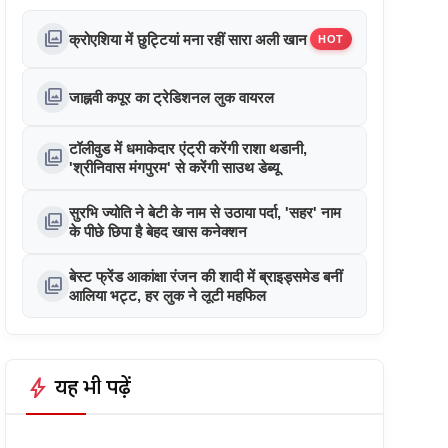
photo_library
क्रोएशिया में छुट्टियां मना रहीं सारा अली खान
HOT
photo_library
जाह्नवी कपूर का ट्रेडिशनल लुक वायरल
टॉलीवुड में धमाकेदार एंट्री करेंगी राशा थडानी,
photo_library
'श्रीनिवास मंगपुरम' से करेंगी साउथ डेब्यू
सुरभि ज्योति ने बेटी के नाम से उठाया पर्दा, 'सहर' नाम
photo_library
के पीछे छिपा है बेहद खास कनेक्शन
बेस्ट फ्रेंड आकांक्षा रंजन की शादी में ब्राइड्समेड बनीं
photo_library
आलिया भट्ट, हर लुक ने लूटी महफिल
bolt
यह भी पढ़ें