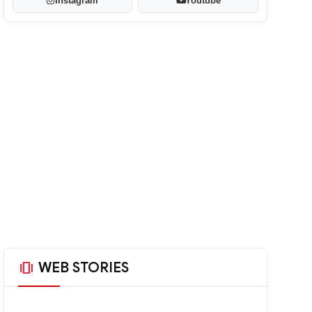
Instagram
Youtube
amp_stories
WEB STORIES