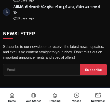
13 days ago
AIIMS की चेतावनी: हेपेटाइटिस तो काबू में आया, लेकिन अब भारत में
चुप…
3
10 days ago
NEWSLETTER
Subscribe to our newsletter to receive the latest news, updates,
and exclusive content straight to your inbox. Don't miss out on
important announcements and special offers!
Subscribe
home
amp_stories
local_fire_department
play_circle
mark_email_unread
Copyright © 2026 the khatak - All Rights Reserved
About us
Privacy Policy
DMCA Policy
Terms & Conditions
Home
Web Stories
Trending
Videos
Newsletter
Fact-Checking Policy