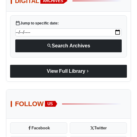
DIGITAL
ARCHIVES
calendar_today
Jump to specific date:
search
Search Archives
chevron_right
View Full Library
FOLLOW
US
Facebook
Twitter