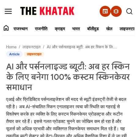
newspaper
amp_stories
home
राजस्थान
राजनीति
क्राइम
भारत
बॉलीवुड
खेल
लाइफस्टाइ
Home
Home
लाइफस्टाइल
AI और पर्सनलाइज्ड ब्यूटी: अब हर स्किन के लिए बनेगा 100% कस्टम स्किनकेयर समाधान
Contact Us
Article
लाइफस्टाइल
AI और पर्सनलाइज्ड ब्यूटी: अब हर स्किन
राजस्थान
के लिए बनेगा 100% कस्टम स्किनकेयर
राजनीति
समाधान
क्राइम
एआई और प्रिडिक्टिव पर्सनलाइजेशन की मदद से ब्यूटी इंडस्ट्री तेजी से बदल
रही है। अब AI-संचालित स्किन एनालाइजर त्वचा की स्थिति का गहराई से
विश्लेषण करके हर व्यक्ति के लिए कस्टम स्किनकेयर प्रोडक्ट्स और रूटीन
भारत
तैयार कर रहे हैं। इससे गलत प्रोडक्ट चुनने का जोखिम कम हो रहा है और
यूजर्स को अधिक प्रभावी और व्यक्तिगत स्किनकेयर समाधान मिल रहे हैं। यह
बॉलीवुड
तकनीक ब्यूटी सेक्टर को डेटा-ड्रिवन और अधिक वैज्ञानिक दिशा में ले जा रही