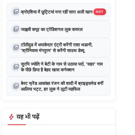
photo_library
क्रोएशिया में छुट्टियां मना रहीं सारा अली खान
HOT
photo_library
जाह्नवी कपूर का ट्रेडिशनल लुक वायरल
टॉलीवुड में धमाकेदार एंट्री करेंगी राशा थडानी,
photo_library
'श्रीनिवास मंगपुरम' से करेंगी साउथ डेब्यू
सुरभि ज्योति ने बेटी के नाम से उठाया पर्दा, 'सहर' नाम
photo_library
के पीछे छिपा है बेहद खास कनेक्शन
बेस्ट फ्रेंड आकांक्षा रंजन की शादी में ब्राइड्समेड बनीं
photo_library
आलिया भट्ट, हर लुक ने लूटी महफिल
bolt
यह भी पढ़ें