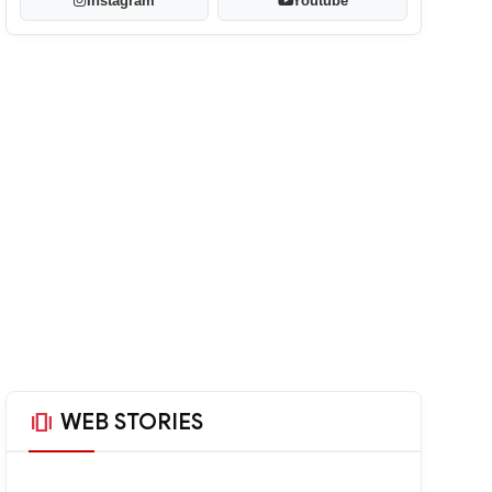
Instagram
Youtube
amp_stories
WEB STORIES