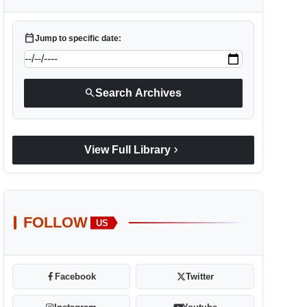
calendar_today
Jump to specific date:
search
Search Archives
chevron_right
View Full Library
FOLLOW
US
Facebook
Twitter