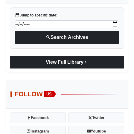
calendar_today
Jump to specific date:
search
Search Archives
chevron_right
View Full Library
FOLLOW
US
Facebook
Twitter
Instagram
Youtube