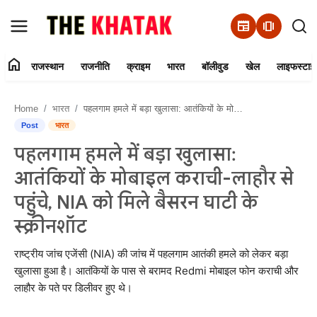
newspaper
amp_stories
home
राजस्थान
राजनीति
क्राइम
भारत
बॉलीवुड
खेल
लाइफस्टाइ
Home
Home
भारत
पहलगाम हमले में बड़ा खुलासा: आतंकियों के मोबाइल कराची-लाहौर से पहुंचे, NIA को मिले बैसरन घाटी के स्क्रीनशॉट
Contact Us
Post
भारत
पहलगाम हमले में बड़ा खुलासा:
राजस्थान
आतंकियों के मोबाइल कराची-लाहौर से
राजनीति
पहुंचे, NIA को मिले बैसरन घाटी के
स्क्रीनशॉट
क्राइम
राष्ट्रीय जांच एजेंसी (NIA) की जांच में पहलगाम आतंकी हमले को लेकर बड़ा
भारत
खुलासा हुआ है। आतंकियों के पास से बरामद Redmi मोबाइल फोन कराची और
लाहौर के पते पर डिलीवर हुए थे।
बॉलीवुड