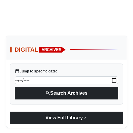
DIGITAL
ARCHIVES
calendar_today
Jump to specific date:
search
Search Archives
chevron_right
View Full Library