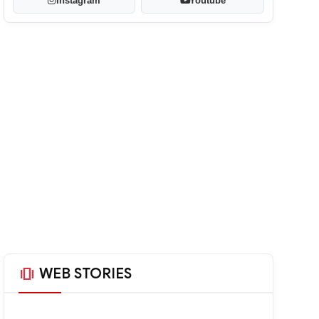
Instagram
Youtube
amp_stories
WEB STORIES