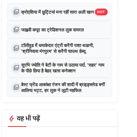
photo_library
क्रोएशिया में छुट्टियां मना रहीं सारा अली खान
HOT
photo_library
जाह्नवी कपूर का ट्रेडिशनल लुक वायरल
टॉलीवुड में धमाकेदार एंट्री करेंगी राशा थडानी,
photo_library
'श्रीनिवास मंगपुरम' से करेंगी साउथ डेब्यू
सुरभि ज्योति ने बेटी के नाम से उठाया पर्दा, 'सहर' नाम
photo_library
के पीछे छिपा है बेहद खास कनेक्शन
बेस्ट फ्रेंड आकांक्षा रंजन की शादी में ब्राइड्समेड बनीं
photo_library
आलिया भट्ट, हर लुक ने लूटी महफिल
bolt
यह भी पढ़ें