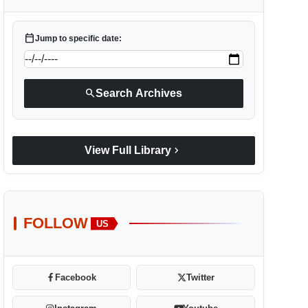
calendar_today
Jump to specific date:
search
Search Archives
chevron_right
View Full Library
FOLLOW
US
Facebook
Twitter