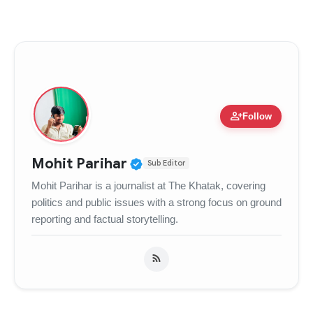
person_add
Follow
Verified Public Figure • 
Mohit Parihar
Sub Editor
Mohit Parihar is a journalist at The Khatak, covering
politics and public issues with a strong focus on ground
reporting and factual storytelling.