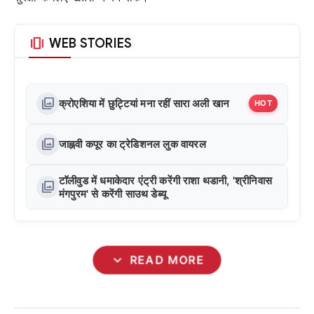
amp_stories
WEB STORIES
photo_library
क्रोएशिया में छुट्टियां मना रहीं सारा अली खान
HOT
photo_library
जाह्नवी कपूर का ट्रेडिशनल लुक वायरल
टॉलीवुड में धमाकेदार एंट्री करेंगी राशा थडानी, 'श्रीनिवास
photo_library
मंगपुरम' से करेंगी साउथ डेब्यू
expand_more
READ MORE