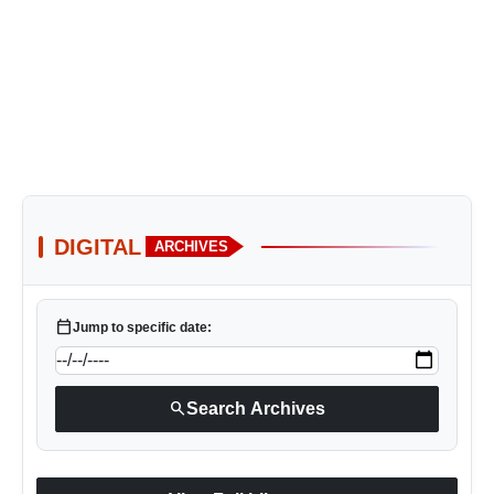
DIGITAL
ARCHIVES
calendar_today
Jump to specific date:
search
Search Archives