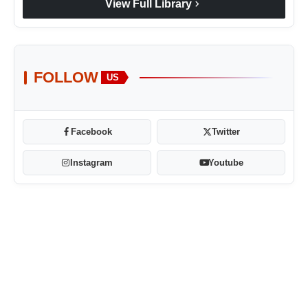
chevron_right
View Full Library
FOLLOW
US
Facebook
Twitter
Instagram
Youtube