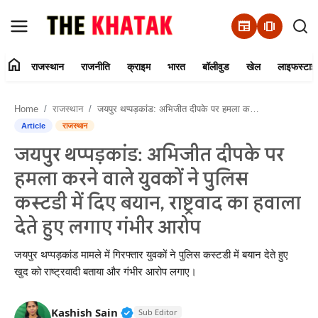
newspaper
amp_stories
home
राजस्थान
राजनीति
क्राइम
भारत
बॉलीवुड
खेल
लाइफस्टाइ
Home
Home
राजस्थान
जयपुर थप्पड़कांड: अभिजीत दीपके पर हमला करने वाले युवकों ने पुलिस कस्टडी में दिए बयान, राष्ट्रवाद का हवाला देते हुए लगाए गंभीर आरोप
Contact Us
Article
राजस्थान
जयपुर थप्पड़कांड: अभिजीत दीपके पर
राजस्थान
हमला करने वाले युवकों ने पुलिस
राजनीति
कस्टडी में दिए बयान, राष्ट्रवाद का हवाला
देते हुए लगाए गंभीर आरोप
क्राइम
जयपुर थप्पड़कांड मामले में गिरफ्तार युवकों ने पुलिस कस्टडी में बयान देते हुए
भारत
खुद को राष्ट्रवादी बताया और गंभीर आरोप लगाए।
बॉलीवुड
Verified Public Figure • 11 Jun, 20
Kashish Sain
Sub Editor