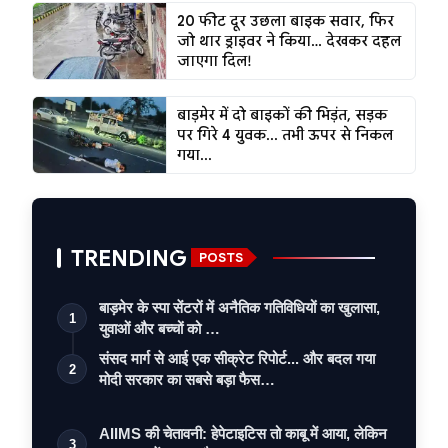
20 फीट दूर उछला बाइक सवार, फिर
जो थार ड्राइवर ने किया… देखकर दहल
जाएगा दिल!
बाड़मेर में दो बाइकों की भिड़ंत, सड़क
पर गिरे 4 युवक... तभी ऊपर से निकल
गया...
TRENDING
POSTS
बाड़मेर के स्पा सेंटरों में अनैतिक गतिविधियों का खुलासा,
1
युवाओं और बच्चों को …
संसद मार्ग से आई एक सीक्रेट रिपोर्ट... और बदल गया
2
मोदी सरकार का सबसे बड़ा फैस…
AIIMS की चेतावनी: हेपेटाइटिस तो काबू में आया, लेकिन
3