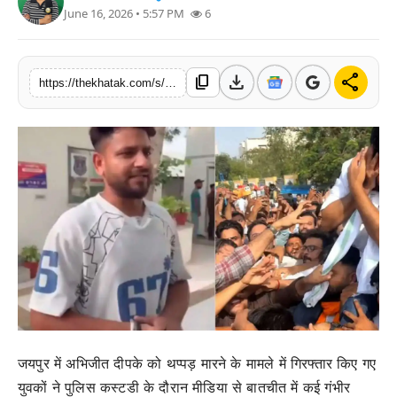
June 16, 2026 • 5:57 PM
6
खेल
लाइफस्टाइल
download
share
content_copy
https://thekhatak.com/s/cd158e
अंतर्राष्ट्रीय
जयपुर में अभिजीत दीपके को थप्पड़ मारने के मामले में गिरफ्तार किए गए
युवकों ने पुलिस कस्टडी के दौरान मीडिया से बातचीत में कई गंभीर