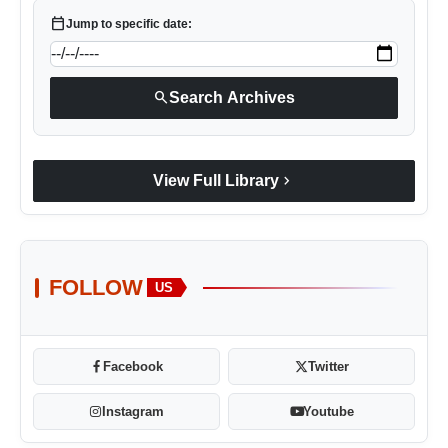
calendar_today
Jump to specific date:
search
Search Archives
chevron_right
View Full Library
FOLLOW
US
Facebook
Twitter
Instagram
Youtube