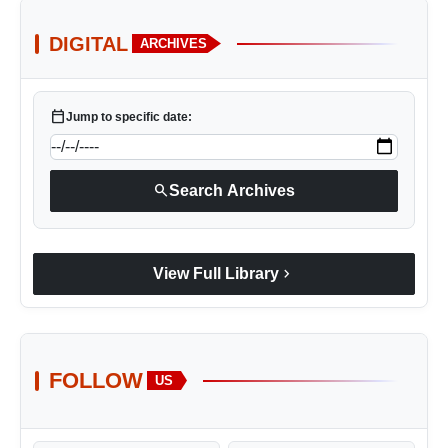
DIGITAL
ARCHIVES
calendar_today
Jump to specific date:
search
Search Archives
chevron_right
View Full Library
FOLLOW
US