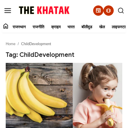
newspaper
amp_stories
home
राजस्थान
राजनीति
क्राइम
भारत
बॉलीवुड
खेल
लाइफस्टाइ
Home
Home
ChildDevelopment
Contact Us
Tag: ChildDevelopment
राजस्थान
राजनीति
क्राइम
भारत
बॉलीवुड