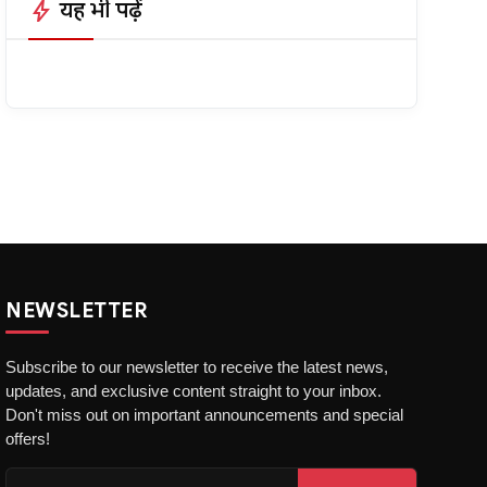
bolt
यह भी पढ़ें
NEWSLETTER
Subscribe to our newsletter to receive the latest news,
updates, and exclusive content straight to your inbox.
Don't miss out on important announcements and special
offers!