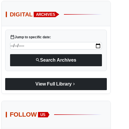
DIGITAL
ARCHIVES
calendar_today
Jump to specific date:
search
Search Archives
chevron_right
View Full Library
FOLLOW
US