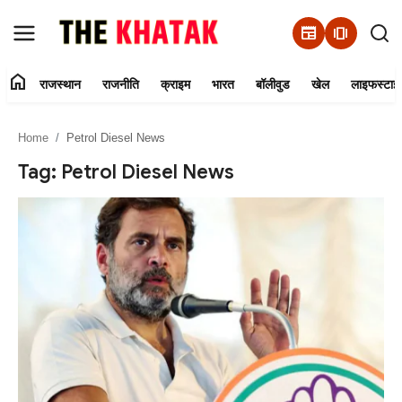
newspaper
amp_stories
home
राजस्थान
राजनीति
क्राइम
भारत
बॉलीवुड
खेल
लाइफस्टाइ
Home
Home
Petrol Diesel News
Contact Us
Tag: Petrol Diesel News
राजस्थान
राजनीति
क्राइम
भारत
बॉलीवुड