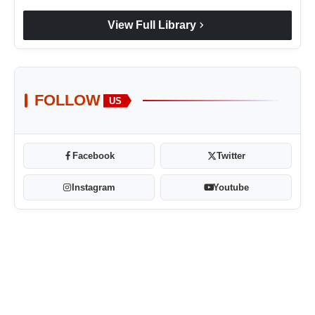
chevron_right
View Full Library
FOLLOW
US
Facebook
Twitter
Instagram
Youtube