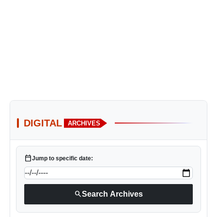
DIGITAL
ARCHIVES
calendar_today
Jump to specific date:
search
Search Archives