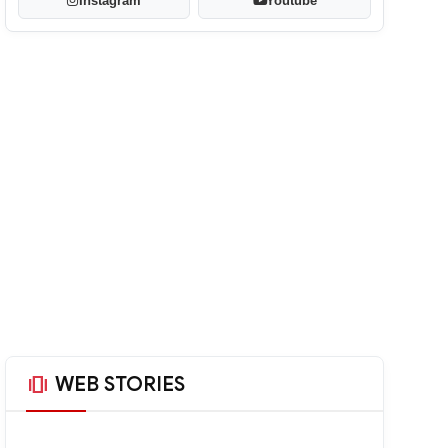
Instagram
Youtube
amp_stories
WEB STORIES