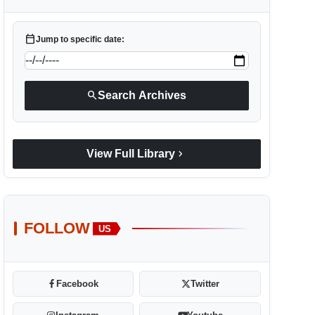
calendar_today
Jump to specific date:
search
Search Archives
chevron_right
View Full Library
FOLLOW
US
Facebook
Twitter