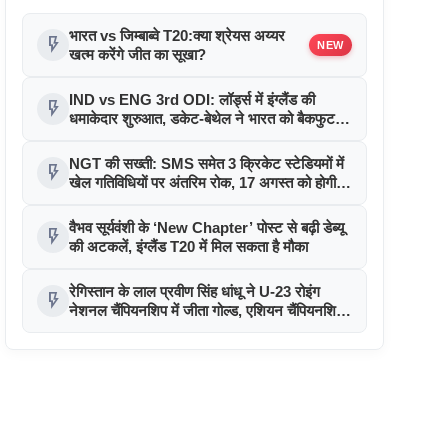
भारत vs जिम्बाब्वे T20:क्या श्रेयस अय्यर
flash_on
NEW
खत्म करेंगे जीत का सूखा?
IND vs ENG 3rd ODI: लॉर्ड्स में इंग्लैंड की
flash_on
धमाकेदार शुरुआत, डकेट-बेथेल ने भारत को बैकफुट
पर धकेला
NGT की सख्ती: SMS समेत 3 क्रिकेट स्टेडियमों में
flash_on
खेल गतिविधियों पर अंतरिम रोक, 17 अगस्त को होगी
सुनवाई
वैभव सूर्यवंशी के ‘New Chapter’ पोस्ट से बढ़ी डेब्यू
flash_on
की अटकलें, इंग्लैंड T20 में मिल सकता है मौका
रेगिस्तान के लाल प्रवीण सिंह धांधू ने U-23 रोइंग
flash_on
नेशनल चैंपियनशिप में जीता गोल्ड, एशियन चैंपियनशिप
के लिए चुने गए