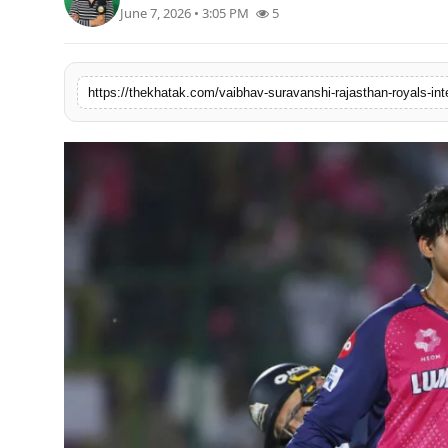
June 7, 2026 • 3:05 PM
5
खेल
लाइफस्टाइल
https://thekhatak.com/vaibhav-suravanshi-rajasthan-royals-int
अंतर्राष्ट्रीय