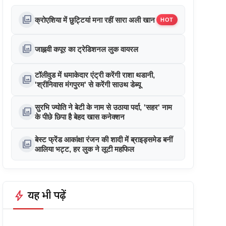
photo_library
क्रोएशिया में छुट्टियां मना रहीं सारा अली खान
HOT
photo_library
जाह्नवी कपूर का ट्रेडिशनल लुक वायरल
टॉलीवुड में धमाकेदार एंट्री करेंगी राशा थडानी,
photo_library
'श्रीनिवास मंगपुरम' से करेंगी साउथ डेब्यू
सुरभि ज्योति ने बेटी के नाम से उठाया पर्दा, 'सहर' नाम
photo_library
के पीछे छिपा है बेहद खास कनेक्शन
बेस्ट फ्रेंड आकांक्षा रंजन की शादी में ब्राइड्समेड बनीं
photo_library
आलिया भट्ट, हर लुक ने लूटी महफिल
bolt
यह भी पढ़ें