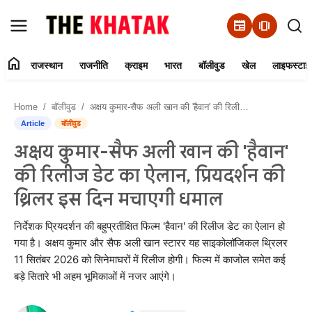
newspaper
amp_stories
home
राजस्थान
राजनीति
क्राइम
भारत
बॉलीवुड
खेल
लाइफस्टाइ
Home
Home
बॉलीवुड
अक्षय कुमार-सैफ अली खान की 'हैवान' की रिलीज डेट का ऐलान, प्रियदर्शन की थ्रिलर इस दिन मचाएगी धमाल
Contact Us
Article
बॉलीवुड
अक्षय कुमार-सैफ अली खान की 'हैवान'
राजस्थान
की रिलीज डेट का ऐलान, प्रियदर्शन की
राजनीति
थ्रिलर इस दिन मचाएगी धमाल
क्राइम
निर्देशक प्रियदर्शन की बहुप्रतीक्षित फिल्म 'हैवान' की रिलीज डेट का ऐलान हो
गया है। अक्षय कुमार और सैफ अली खान स्टारर यह साइकोलॉजिकल थ्रिलर
11 सितंबर 2026 को सिनेमाघरों में रिलीज होगी। फिल्म में काजोल समेत कई
भारत
बड़े सितारे भी अहम भूमिकाओं में नजर आएंगे।
बॉलीवुड