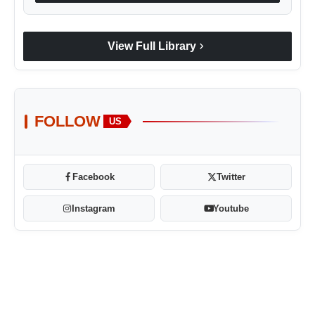
chevron_right
View Full Library
FOLLOW
US
Facebook
Twitter
Instagram
Youtube