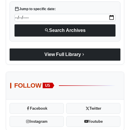
calendar_today
Jump to specific date:
search
Search Archives
chevron_right
View Full Library
FOLLOW
US
Facebook
Twitter
Instagram
Youtube