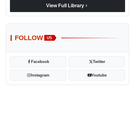
chevron_right
View Full Library
FOLLOW
US
Facebook
Twitter
Instagram
Youtube