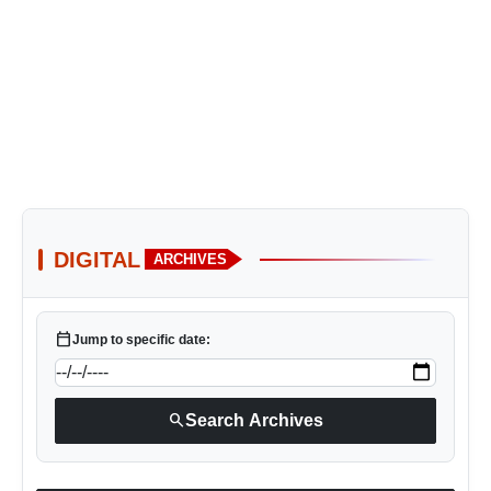
DIGITAL
ARCHIVES
calendar_today
Jump to specific date:
search
Search Archives