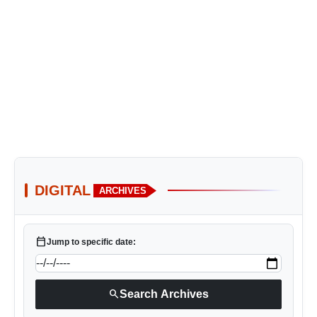
DIGITAL
ARCHIVES
calendar_today
Jump to specific date:
search
Search Archives