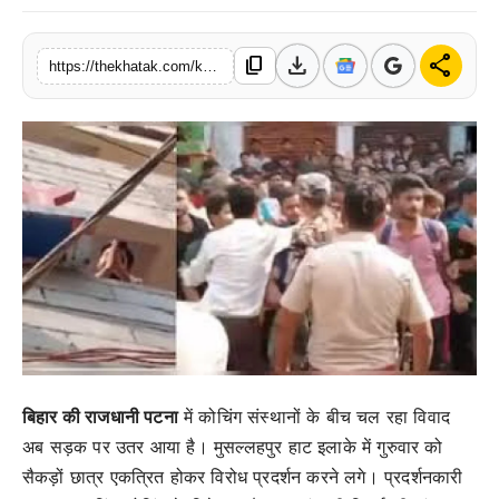
खेल
download
share
content_copy
https://thekhatak.com/khan-sir-coaching-attack-roshan-anand-protest-patna-firing-video
लाइफस्टाइल
अंतर्राष्ट्रीय
बिहार की राजधानी पटना
में कोचिंग संस्थानों के बीच चल रहा विवाद
अब सड़क पर उतर आया है। मुसल्लहपुर हाट इलाके में गुरुवार को
सैकड़ों छात्र एकत्रित होकर विरोध प्रदर्शन करने लगे। प्रदर्शनकारी