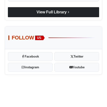
chevron_right
View Full Library
FOLLOW
US
Facebook
Twitter
Instagram
Youtube