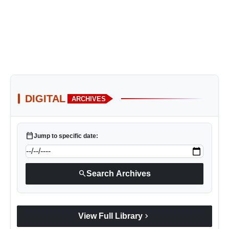
DIGITAL
ARCHIVES
calendar_today
Jump to specific date:
search
Search Archives
chevron_right
View Full Library