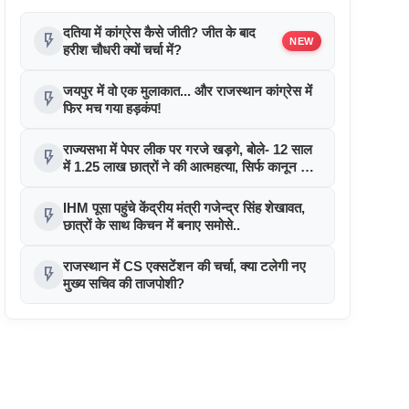
दतिया में कांग्रेस कैसे जीती? जीत के बाद
flash_on
NEW
हरीश चौधरी क्यों चर्चा में?
जयपुर में वो एक मुलाकात... और राजस्थान कांग्रेस में
flash_on
फिर मच गया हड़कंप!
राज्यसभा में पेपर लीक पर गरजे खड़गे, बोले- 12 साल
flash_on
में 1.25 लाख छात्रों ने की आत्महत्या, सिर्फ कानून नहीं
व्यवस्था बदलो!
IHM पूसा पहुंचे केंद्रीय मंत्री गजेन्द्र सिंह शेखावत,
flash_on
छात्रों के साथ किचन में बनाए समोसे..
राजस्थान में CS एक्सटेंशन की चर्चा, क्या टलेगी नए
flash_on
मुख्य सचिव की ताजपोशी?