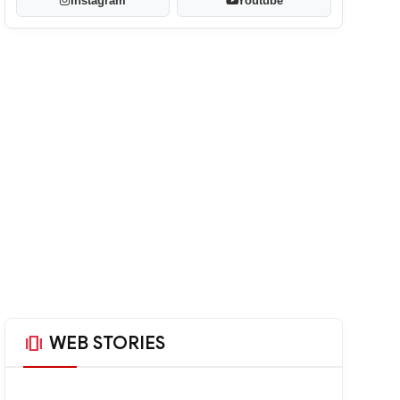
Instagram
Youtube
amp_stories
WEB STORIES