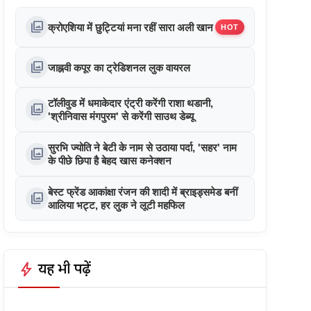
photo_library
क्रोएशिया में छुट्टियां मना रहीं सारा अली खान
HOT
photo_library
जाह्नवी कपूर का ट्रेडिशनल लुक वायरल
टॉलीवुड में धमाकेदार एंट्री करेंगी राशा थडानी,
photo_library
'श्रीनिवास मंगपुरम' से करेंगी साउथ डेब्यू
सुरभि ज्योति ने बेटी के नाम से उठाया पर्दा, 'सहर' नाम
photo_library
के पीछे छिपा है बेहद खास कनेक्शन
बेस्ट फ्रेंड आकांक्षा रंजन की शादी में ब्राइड्समेड बनीं
photo_library
आलिया भट्ट, हर लुक ने लूटी महफिल
bolt
यह भी पढ़ें