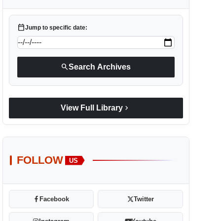
calendar_today
Jump to specific date:
search
Search Archives
chevron_right
View Full Library
FOLLOW
US
Facebook
Twitter