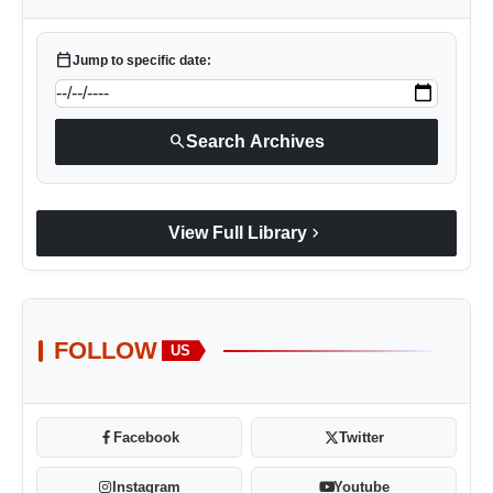
calendar_today
Jump to specific date:
search
Search Archives
chevron_right
View Full Library
FOLLOW
US
Facebook
Twitter
Instagram
Youtube