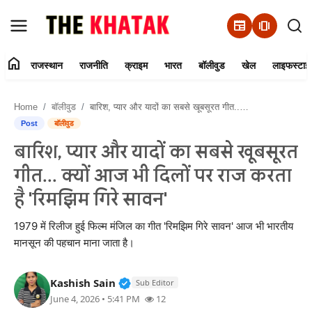
newspaper
amp_stories
home
राजस्थान
राजनीति
क्राइम
भारत
बॉलीवुड
खेल
लाइफस्टाइ
Home
Home
बॉलीवुड
बारिश, प्यार और यादों का सबसे खूबसूरत गीत... क्यों आज भी दिलों पर राज करता है 'रिमझिम गिरे सावन'
Contact Us
Post
बॉलीवुड
बारिश, प्यार और यादों का सबसे खूबसूरत
राजस्थान
गीत... क्यों आज भी दिलों पर राज करता
राजनीति
है 'रिमझिम गिरे सावन'
क्राइम
1979 में रिलीज हुई फिल्म मंजिल का गीत 'रिमझिम गिरे सावन' आज भी भारतीय
मानसून की पहचान माना जाता है।
भारत
Verified Public Figure • 11 Jun, 20
Kashish Sain
Sub Editor
बॉलीवुड
June 4, 2026 • 5:41 PM
12