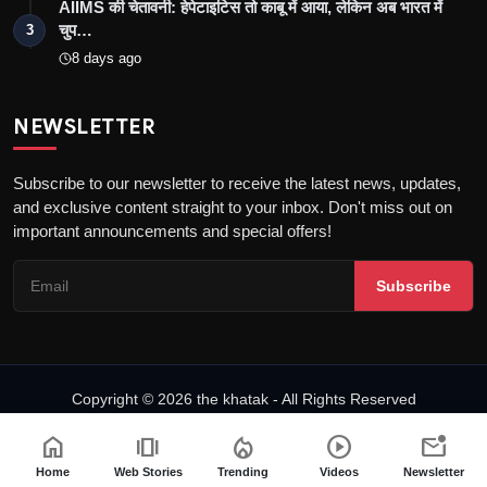
AIIMS की चेतावनी: हेपेटाइटिस तो काबू में आया, लेकिन अब भारत में
चुप…
3
8 days ago
NEWSLETTER
Subscribe to our newsletter to receive the latest news, updates,
and exclusive content straight to your inbox. Don't miss out on
important announcements and special offers!
Subscribe
Copyright © 2026 the khatak - All Rights Reserved
About us
Privacy Policy
DMCA Policy
Terms & Conditions
home
amp_stories
local_fire_department
play_circle
mark_email_unread
Fact-Checking Policy
Home
Web Stories
Trending
Videos
Newsletter