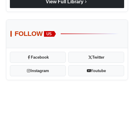
chevron_right
View Full Library
FOLLOW
US
Facebook
Twitter
Instagram
Youtube