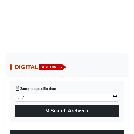
DIGITAL
ARCHIVES
calendar_today
Jump to specific date:
search
Search Archives