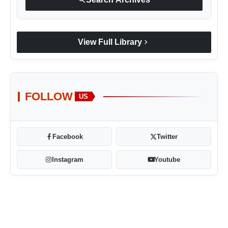
chevron_right
View Full Library
FOLLOW
US
Facebook
Twitter
Instagram
Youtube