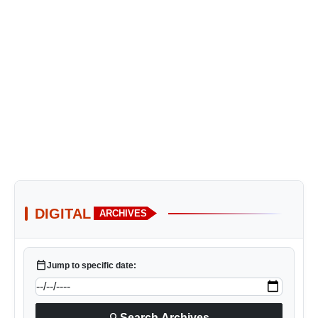
DIGITAL
ARCHIVES
calendar_today
Jump to specific date:
search
Search Archives