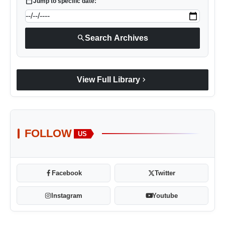
calendar_today
Jump to specific date:
search
Search Archives
chevron_right
View Full Library
FOLLOW
US
Facebook
Twitter
Instagram
Youtube