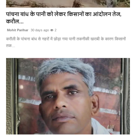
खेल
पांचना बांध के पानी को लेकर किसानों का आंदोलन तेज,
करौल...
लाइफस्टाइल
Mohit Parihar
30 days ago
2
अंतर्राष्ट्रीय
करौली के पांचना बांध से नहरों में छोड़ा गया पानी तकनीकी खराबी के कारण किसानों
तक...