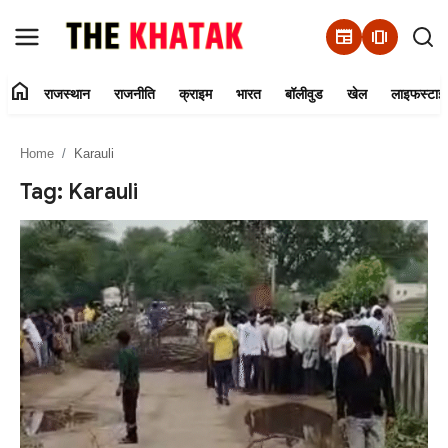
newspaper
amp_stories
home
राजस्थान
राजनीति
क्राइम
भारत
बॉलीवुड
खेल
लाइफस्टाइ
Home
Home
Karauli
Contact Us
Tag: Karauli
राजस्थान
राजनीति
क्राइम
भारत
बॉलीवुड