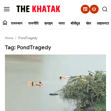
newspaper
amp_stories
home
राजस्थान
राजनीति
क्राइम
भारत
बॉलीवुड
खेल
लाइफस्टाइ
Home
Home
PondTragedy
Contact Us
Tag: PondTragedy
राजस्थान
राजनीति
क्राइम
भारत
बॉलीवुड