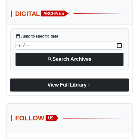
DIGITAL
ARCHIVES
calendar_today
Jump to specific date:
search
Search Archives
chevron_right
View Full Library
FOLLOW
US