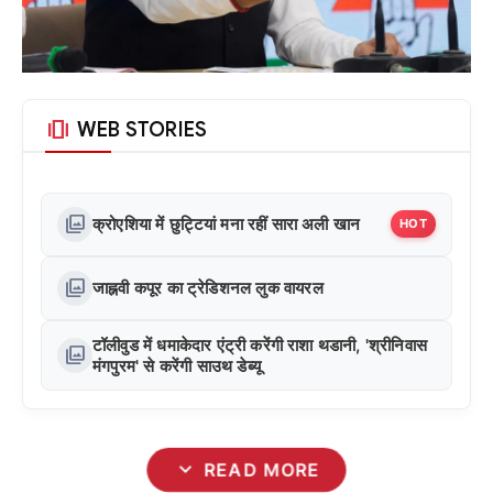
amp_stories
WEB STORIES
photo_library
क्रोएशिया में छुट्टियां मना रहीं सारा अली खान
HOT
photo_library
जाह्नवी कपूर का ट्रेडिशनल लुक वायरल
टॉलीवुड में धमाकेदार एंट्री करेंगी राशा थडानी, 'श्रीनिवास
photo_library
मंगपुरम' से करेंगी साउथ डेब्यू
expand_more
READ MORE