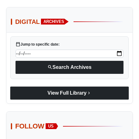
DIGITAL
ARCHIVES
calendar_today
Jump to specific date:
search
Search Archives
chevron_right
View Full Library
FOLLOW
US