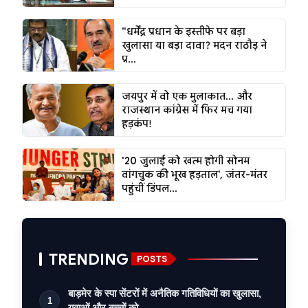
"धर्मेंद्र प्रधान के इस्तीफे पर बड़ा
खुलासा या बड़ा दावा? मदन राठौड़ ने
प्र...
जयपुर में वो एक मुलाकात... और
राजस्थान कांग्रेस में फिर मच गया
हड़कंप!
'20 जुलाई को खत्म होगी सोनम
वांगचुक की भूख हड़ताल', जंतर-मंतर
पहुंचीं डिंपल...
TRENDING
POSTS
बाड़मेर के स्पा सेंटरों में अनैतिक गतिविधियों का खुलासा,
1
युवाओं और बच्चों को …